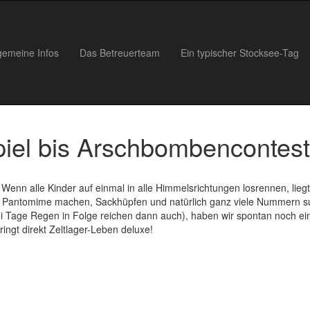
gemeine Infos
Das Betreuerteam
Ein typischer Stocksee-Tag
iel bis Arschbombencontest
Wenn alle Kinder auf einmal in alle Himmelsrichtungen losrennen, lieg
, Pantomime machen, Sackhüpfen und natürlich ganz viele Nummern s
ei Tage Regen in Folge reichen dann auch), haben wir spontan noch ei
ngt direkt Zeltlager-Leben deluxe!