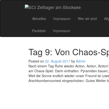
Skip
to
content
Aktuelles
Impressum
Wer wir sind
All
Packliste
Impressum
Tag 9: Von Chaos-Sp
Posted on
22. August 2017
by
Admin
Nach einem Tag Ruhe wieder Action, Action, Action! 
am Chaos-Spiel. Darin enthalten: Pyramiden bauen
Weil die Sonne endlich wieder unser Freund ist (zw
Arschbombencontest eingeschoben. Gutes Wetter bri