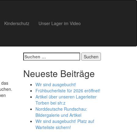
Kinderschutz
Unser Lager im Video
Suchen
nach:
Neueste Beiträge
t das
Wir sind ausgebucht!
uchen.
Frühbucherliste für 2026 eröffnet!
nen
Artikel über unseren Lagerleiter
Torben bei sh:z
Norddeutsche Rundschau:
Bildergalerie und Artikel
Wir sind ausgebucht! Platz auf
Warteliste sichern!